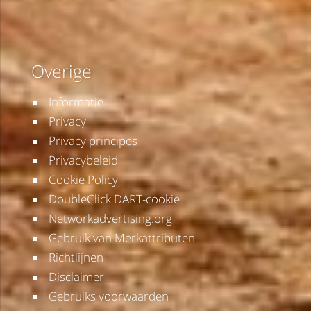
Overige
Informatie
Privacy
Privacy principes
Privacybeleid
Cookie Policy
DoubleClick DART-cookie
Networkadvertising.org
Gebruik van Merkattributen
Richtlijnen
Disclaimer
Gebruiks voorwaarden