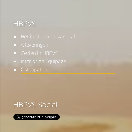
HBPVS
Het beste paard van stal
Afleveringen
Gezien in HBPVS
Interior en Equipage
Osteopathie
HBPVS Social