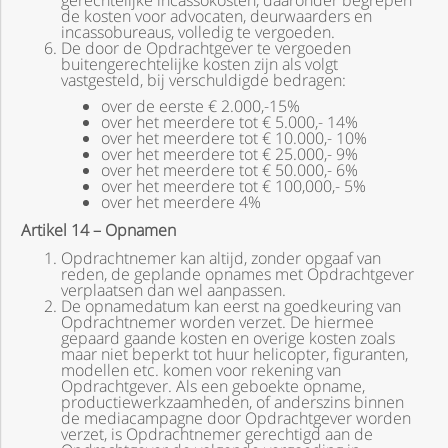
gerechtelijke incassokosten, daaronder begrepen
de kosten voor advocaten, deurwaarders en
incassobureaus, volledig te vergoeden.
De door de Opdrachtgever te vergoeden
buitengerechtelijke kosten zijn als volgt
vastgesteld, bij verschuldigde bedragen:
over de eerste € 2.000,-15%
over het meerdere tot € 5.000,- 14%
over het meerdere tot € 10.000,- 10%
over het meerdere tot € 25.000,- 9%
over het meerdere tot € 50.000,- 6%
over het meerdere tot € 100,000,- 5%
over het meerdere 4%
Artikel 14 – Opnamen
Opdrachtnemer kan altijd, zonder opgaaf van
reden, de geplande opnames met Opdrachtgever
verplaatsen dan wel aanpassen.
De opnamedatum kan eerst na goedkeuring van
Opdrachtnemer worden verzet. De hiermee
gepaard gaande kosten en overige kosten zoals
maar niet beperkt tot huur helicopter, figuranten,
modellen etc. komen voor rekening van
Opdrachtgever. Als een geboekte opname,
productiewerkzaamheden, of anderszins binnen
de mediacampagne door Opdrachtgever worden
verzet, is Opdrachtnemer gerechtigd aan de