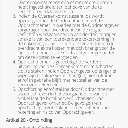
Overeenkomst reeds één of meerdere derden
heeft ingeschakeld ten behoeve van de te
verrichten werkzaamheden.
Indien de Overeenkomst tussentijds wordt
opgezegd door de Opdrachtnemer, zal de
Opdrachtnemer in overleg met de Opdrachtgever
zorgdragen voor overdracht van de nog te
verrichten werkzaamheden aan derden, tenzij er
sprake is van een toerekenbare tekortkoming in
de nakoming door de Opdrachtgever. Indien deze
overdracht extra kosten met zich brengt voor de
Opdrachtnemer, is de Opdrachtgever gehouden
om deze kosten te vergoeden.
Opdrachtnemer is gerechtigd de verdere
uitvoering van de Overeenkomst op te schorten
c.q. te staken, indien Opdrachtgever op enigerlei
wijze zijn betalingsverplichting(en) niet nakomt
en/of in gebreke blijft met het stellen van de
verlangde zekerheid.
Opschorting en/of staking door Opdrachtnemer
als omschreven in het voorgaande lid van dit
artikel laat de betalingsverplichting(en) van
Opdrachtgever onverlet. De gevolgen van
opschorting en/of staking komen volledig voor
rekening en risico van Opdrachtgever.
Artikel 20 - Ontbinding