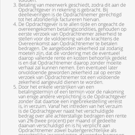
voldoen.
Betaling van meerwerk geschiedt, zodra dit aan de
Opdrachtgever in rekening is gebracht. Bij
deelleveringen is de Opdrachtnemer gerechtigd
tot het afzonderlijk factureren hiervan.
De Opdrachtgever is te allen tijde en ongeacht de
overeengekomen betalingscondities, gehouden op
eerste verzoek van Opdrachtnemer zekerheid te
stellen voor de voldoening van de krachtens de
Overeenkomst aan Opdrachtnemer te betalen
bedragen. De aangeboden zekerheid zal zodanig
moeten zijn, dat de vordering met de eventueel
daarop vallende rente en kosten behoorlijk gedekt
is en dat Opdrachtnemer daarop zonder moeite
verhaal zal kunnen nemen. Een eventueel later
onvoldoende geworden zekerheid zal op eerste
verzoek van Opdrachtnemer tot een voldoende
zekerheid aangevuld dienen te worden.
Door het enkele verstrijken van een
betalingstermijn of een termijn voor de nakoming
van enige andere verplichting is de Opdrachtgever
zonder dat daartoe een ingebrekestelling vereist
is, in verzuim. Vanaf het intreden van het verzuim
is de Opdrachtgever naast het verschuldigde
bedrag over alle achterstallige bedragen een rente
van 2% (twee procent) per maand of gedeelte
daarvan verschuldigd en is hij verplicht aan
Opdrachtnemer zowel buitengerechtelijke als