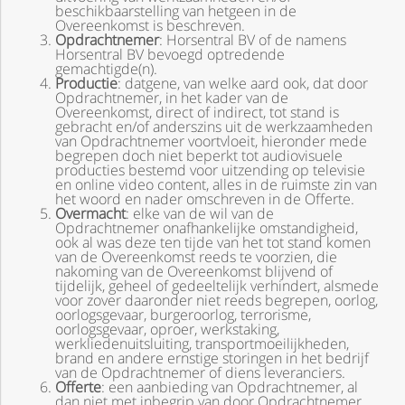
beschikbaarstelling van hetgeen in de
Overeenkomst is beschreven.
Opdrachtnemer
: Horsentral BV of de namens
Horsentral BV bevoegd optredende
gemachtigde(n).
Productie
: datgene, van welke aard ook, dat door
Opdrachtnemer, in het kader van de
Overeenkomst, direct of indirect, tot stand is
gebracht en/of anderszins uit de werkzaamheden
van Opdrachtnemer voortvloeit, hieronder mede
begrepen doch niet beperkt tot audiovisuele
producties bestemd voor uitzending op televisie
en online video content, alles in de ruimste zin van
het woord en nader omschreven in de Offerte.
Overmacht
: elke van de wil van de
Opdrachtnemer onafhankelijke omstandigheid,
ook al was deze ten tijde van het tot stand komen
van de Overeenkomst reeds te voorzien, die
nakoming van de Overeenkomst blijvend of
tijdelijk, geheel of gedeeltelijk verhindert, alsmede
voor zover daaronder niet reeds begrepen, oorlog,
oorlogsgevaar, burgeroorlog, terrorisme,
oorlogsgevaar, oproer, werkstaking,
werkliedenuitsluiting, transportmoeilijkheden,
brand en andere ernstige storingen in het bedrijf
van de Opdrachtnemer of diens leveranciers.
Offerte
: een aanbieding van Opdrachtnemer, al
dan niet met inbegrip van door Opdrachtnemer