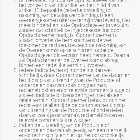
Bij niet-naleving door de Opdrachtgever van het in
het vorige lid van dit artikel en het in lid 4 van
artikel 13 bepaalde (zekerheidsstelling tot
nakoming van betalingsverplichting), is een
overeengekomen uiterste termijn van levering niet
meer bindend en is de Opdrachtgever in verzuim
zonder dat schriftelijke ingebrekestelling door
Opdrachtnemer nodig is. Opdrachtnemer is
alsdan, onverlet de hem krachtens de wet
toekomende rechten, bevoegd de nakoming van
de Overeenkomst op te schorten totdat de
Opdrachtgever dit verzuim heeft hersteld. Daarna
zal Opdrachtnemer de Overeenkomst alsnog
binnen een redelijke termijn uitvoeren.
Iedere indicatie, hetzij mondeling dan wel
schriftelijk, door Opdrachtnemer van de datum en
het tijdstip van uitzending van de Productie of
onderdelen daarvan zoals programma’s,
reclameblokken en/of televisie commercials, geldt
als een indicatie bij benadering en niet als een
fatale termijn. Opdrachtnemer behoudt zich het
recht voor te allen tijde de datum en het tijdstip
van uitzending van de Productie of onderdelen
daarvan zoals programma’s, reclameblokken en
televisie commercials te wijzigen.
Indien de uitzending van de Productie of
onderdelen daarvan als gevolg van een menselijk
en/of technisch falen niet op het oorspronkelijk