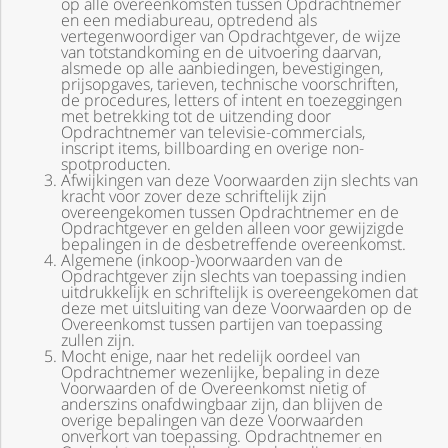
op alle overeenkomsten tussen Opdrachtnemer
en een mediabureau, optredend als
vertegenwoordiger van Opdrachtgever, de wijze
van totstandkoming en de uitvoering daarvan,
alsmede op alle aanbiedingen, bevestigingen,
prijsopgaves, tarieven, technische voorschriften,
de procedures, letters of intent en toezeggingen
met betrekking tot de uitzending door
Opdrachtnemer van televisie-commercials,
inscript items, billboarding en overige non-
spotproducten.
Afwijkingen van deze Voorwaarden zijn slechts van
kracht voor zover deze schriftelijk zijn
overeengekomen tussen Opdrachtnemer en de
Opdrachtgever en gelden alleen voor gewijzigde
bepalingen in de desbetreffende overeenkomst.
Algemene (inkoop-)voorwaarden van de
Opdrachtgever zijn slechts van toepassing indien
uitdrukkelijk en schriftelijk is overeengekomen dat
deze met uitsluiting van deze Voorwaarden op de
Overeenkomst tussen partijen van toepassing
zullen zijn.
Mocht enige, naar het redelijk oordeel van
Opdrachtnemer wezenlijke, bepaling in deze
Voorwaarden of de Overeenkomst nietig of
anderszins onafdwingbaar zijn, dan blijven de
overige bepalingen van deze Voorwaarden
onverkort van toepassing. Opdrachtnemer en