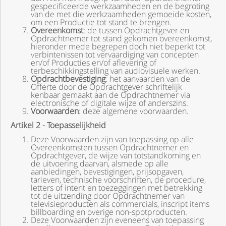
gespecificeerde werkzaamheden en de begroting
van de met die werkzaamheden gemoeide kosten,
om een Productie tot stand te brengen.
Overeenkomst
: de tussen Opdrachtgever en
Opdrachtnemer tot stand gekomen overeenkomst,
hieronder mede begrepen doch niet beperkt tot
verbintenissen tot vervaardiging van concepten
en/of Producties en/of aflevering of
terbeschikkingstelling van audiovisuele werken.
Opdrachtbevestiging
: het aanvaarden van de
Offerte door de Opdrachtgever schriftelijk
kenbaar gemaakt aan de Opdrachtnemer via
electronische of digitale wijze of anderszins.
Voorwaarden
: deze algemene voorwaarden.
Artikel 2 - Toepasselijkheid
Deze Voorwaarden zijn van toepassing op alle
Overeenkomsten tussen Opdrachtnemer en
Opdrachtgever, de wijze van totstandkoming en
de uitvoering daarvan, alsmede op alle
aanbiedingen, bevestigingen, prijsopgaven,
tarieven, technische voorschriften, de procedure,
letters of intent en toezeggingen met betrekking
tot de uitzending door Opdrachtnemer van
televisieproducten als commercials, inscript items
billboarding en overige non-spotproducten.
Deze Voorwaarden zijn eveneens van toepassing