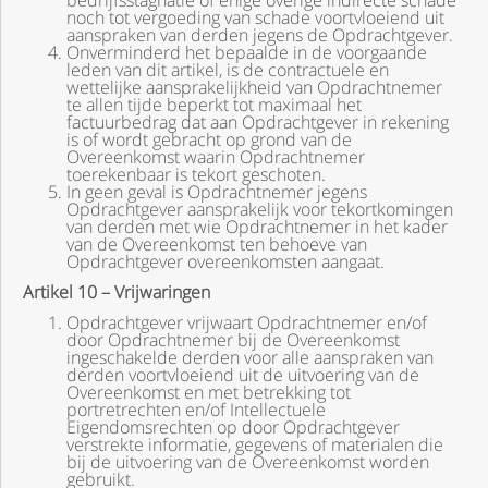
bedrijfsstagnatie of enige overige indirecte schade
noch tot vergoeding van schade voortvloeiend uit
aanspraken van derden jegens de Opdrachtgever.
Onverminderd het bepaalde in de voorgaande
leden van dit artikel, is de contractuele en
wettelijke aansprakelijkheid van Opdrachtnemer
te allen tijde beperkt tot maximaal het
factuurbedrag dat aan Opdrachtgever in rekening
is of wordt gebracht op grond van de
Overeenkomst waarin Opdrachtnemer
toerekenbaar is tekort geschoten.
In geen geval is Opdrachtnemer jegens
Opdrachtgever aansprakelijk voor tekortkomingen
van derden met wie Opdrachtnemer in het kader
van de Overeenkomst ten behoeve van
Opdrachtgever overeenkomsten aangaat.
Artikel 10 – Vrijwaringen
Opdrachtgever vrijwaart Opdrachtnemer en/of
door Opdrachtnemer bij de Overeenkomst
ingeschakelde derden voor alle aanspraken van
derden voortvloeiend uit de uitvoering van de
Overeenkomst en met betrekking tot
portretrechten en/of Intellectuele
Eigendomsrechten op door Opdrachtgever
verstrekte informatie, gegevens of materialen die
bij de uitvoering van de Overeenkomst worden
gebruikt.