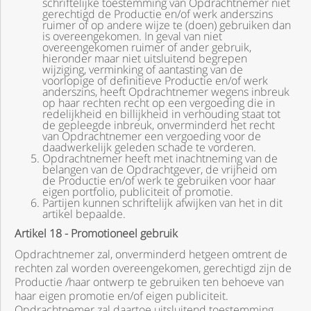
schriftelijke toestemming van Opdrachtnemer niet
gerechtigd de Productie en/of werk anderszins
ruimer of op andere wijze te (doen) gebruiken dan
is overeengekomen. In geval van niet
overeengekomen ruimer of ander gebruik,
hieronder maar niet uitsluitend begrepen
wijziging, verminking of aantasting van de
voorlopige of definitieve Productie en/of werk
anderszins, heeft Opdrachtnemer wegens inbreuk
op haar rechten recht op een vergoeding die in
redelijkheid en billijkheid in verhouding staat tot
de gepleegde inbreuk, onverminderd het recht
van Opdrachtnemer een vergoeding voor de
daadwerkelijk geleden schade te vorderen.
Opdrachtnemer heeft met inachtneming van de
belangen van de Opdrachtgever, de vrijheid om
de Productie en/of werk te gebruiken voor haar
eigen portfolio, publiciteit of promotie.
Partijen kunnen schriftelijk afwijken van het in dit
artikel bepaalde.
Artikel 18 - Promotioneel gebruik
Opdrachtnemer zal, onverminderd hetgeen omtrent de
rechten zal worden overeengekomen, gerechtigd zijn de
Productie /haar ontwerp te gebruiken ten behoeve van
haar eigen promotie en/of eigen publiciteit.
Opdrachtnemer zal daartoe uitsluitend toestemming