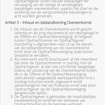
Opdrachtgever zullen nieuwe bepalingen ter
vervanging van de nietige of vernietigbare
bepalingen overeenkomen, waarbij het doel en de
strekking van de oorspronkelijke bepalingen in
acht worden genomen.
Artikel 3 – Inhoud en totstandkoming Overeenkomst
De inhoud van de Overeenkomst wordt geacht
volledig en als enig document te zijn neergelegd in
de Offerte en Opdrachtbevestiging. Al hetgeen
tussen Opdrachtnemer en Opdrachtgever
mondeling is afgesproken voor of op de datum
van de totstandkoming van de Overeenkomst
komt door de Opdrachtbevestiging zoals boven
bedoeld te vervallen.
Als meerwerk wordt beschouwd: al het meerdere
dat door de Opdrachtnemer in overleg met de
Opdrachtgever, al dan niet schriftelijk vastgelegd,
tijdens de uitvoering van de Overeenkomst boven
de in de Offerte of de Opdrachtbevestiging
uitdrukkelijk vastgestelde werkzaamheden m.b.t
mediaproducties wordt uitgevoerd en/of
samenhangend met de Productie en/of met door
Opdrachtgever op de Opdrachtbevestiging
aangekruiste opties.
De Opdrachtgever is gehouden de noodzakelijke
medewerking te verlenen ten behoeve van
Opdrachtnemer en de hiermee verband