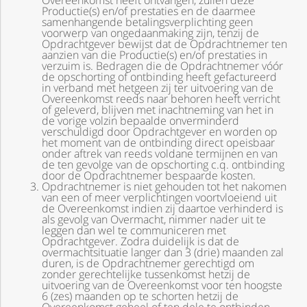
Overeenkomst heeft ontvangen, zullen deze
Productie(s) en/of prestaties en de daarmee
samenhangende betalingsverplichting geen
voorwerp van ongedaanmaking zijn, tenzij de
Opdrachtgever bewijst dat de Opdrachtnemer ten
aanzien van die Productie(s) en/of prestaties in
verzuim is. Bedragen die de Opdrachtnemer vóór
de opschorting of ontbinding heeft gefactureerd
in verband met hetgeen zij ter uitvoering van de
Overeenkomst reeds naar behoren heeft verricht
of geleverd, blijven met inachtneming van het in
de vorige volzin bepaalde onverminderd
verschuldigd door Opdrachtgever en worden op
het moment van de ontbinding direct opeisbaar
onder aftrek van reeds voldane termijnen en van
de ten gevolge van de opschorting c.q. ontbinding
door de Opdrachtnemer bespaarde kosten.
Opdrachtnemer is niet gehouden tot het nakomen
van een of meer verplichtingen voortvloeiend uit
de Overeenkomst indien zij daartoe verhinderd is
als gevolg van Overmacht, nimmer nader uit te
leggen dan wel te communiceren met
Opdrachtgever. Zodra duidelijk is dat de
overmachtsituatie langer dan 3 (drie) maanden zal
duren, is de Opdrachtnemer gerechtigd om
zonder gerechtelijke tussenkomst hetzij de
uitvoering van de Overeenkomst voor ten hoogste
6 (zes) maanden op te schorten hetzij de