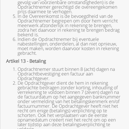
gevolg van voorzienbare omstandigheden) is de
Opdrachtnemer gerechtigd de overeengekomen
prijs daarmee te verhogen.
In de Overeenkomst is de bevoegdheid van de
Opdrachtnemer begrepen om door hem verricht
meerwerk afzonderlijk in rekening te brengen,
zodra het daarvoor in rekening te brengen bedrag
bekend is.
Indien de Opdrachtnemer bij eventuele
nabestellingen, onderdelen, al dan niet opnieuw,
moet maken, worden daarvoor kosten in rekening
gebracht.
Artikel 13 - Betaling
Opdrachtnemer stuurt binnen 8 (acht) dagen na
Opdrachtbevestiging een factuur aan
Opdrachtgever.
De Opdrachtgever dient de hem in rekening
gebrachte bedragen zonder korting, inhouding of
verrekening te voldoen binnen 7 (zeven) dagen na
de factuurdatum op het aangegeven banknummer
onder vermelding van het betalingskenmerk en/of
factuurnummer. De Opdrachtgever heeft niet het
recht om enige (betalings) verplichting op te
schorten. Ook het verplaatsen van de eerste
opnamedatum creëert niet het recht om op een
later tijdstip aan deze betalingsverplichting te