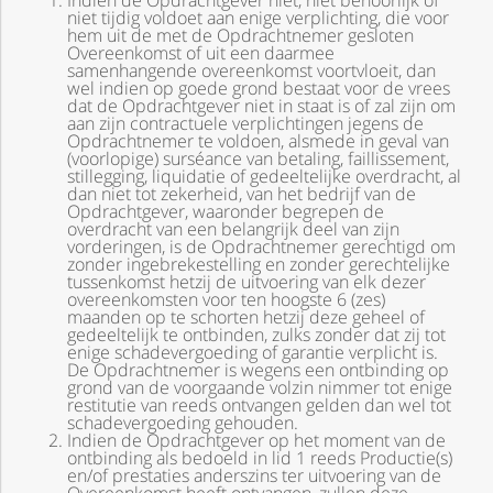
Indien de Opdrachtgever niet, niet behoorlijk of
niet tijdig voldoet aan enige verplichting, die voor
hem uit de met de Opdrachtnemer gesloten
Overeenkomst of uit een daarmee
samenhangende overeenkomst voortvloeit, dan
wel indien op goede grond bestaat voor de vrees
dat de Opdrachtgever niet in staat is of zal zijn om
aan zijn contractuele verplichtingen jegens de
Opdrachtnemer te voldoen, alsmede in geval van
(voorlopige) surséance van betaling, faillissement,
stillegging, liquidatie of gedeeltelijke overdracht, al
dan niet tot zekerheid, van het bedrijf van de
Opdrachtgever, waaronder begrepen de
overdracht van een belangrijk deel van zijn
vorderingen, is de Opdrachtnemer gerechtigd om
zonder ingebrekestelling en zonder gerechtelijke
tussenkomst hetzij de uitvoering van elk dezer
overeenkomsten voor ten hoogste 6 (zes)
maanden op te schorten hetzij deze geheel of
gedeeltelijk te ontbinden, zulks zonder dat zij tot
enige schadevergoeding of garantie verplicht is.
De Opdrachtnemer is wegens een ontbinding op
grond van de voorgaande volzin nimmer tot enige
restitutie van reeds ontvangen gelden dan wel tot
schadevergoeding gehouden.
Indien de Opdrachtgever op het moment van de
ontbinding als bedoeld in lid 1 reeds Productie(s)
en/of prestaties anderszins ter uitvoering van de