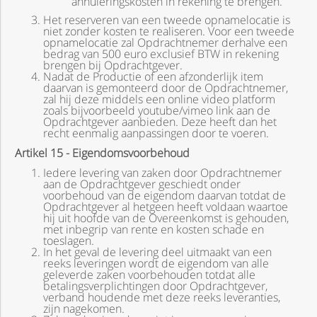
annuleringskosten in rekening te brengen.
Het reserveren van een tweede opnamelocatie is
niet zonder kosten te realiseren. Voor een tweede
opnamelocatie zal Opdrachtnemer derhalve een
bedrag van 500 euro exclusief BTW in rekening
brengen bij Opdrachtgever.
Nadat de Productie of een afzonderlijk item
daarvan is gemonteerd door de Opdrachtnemer,
zal hij deze middels een online video platform
zoals bijvoorbeeld youtube/vimeo link aan de
Opdrachtgever aanbieden. Deze heeft dan het
recht eenmalig aanpassingen door te voeren.
Artikel 15 - Eigendomsvoorbehoud
Iedere levering van zaken door Opdrachtnemer
aan de Opdrachtgever geschiedt onder
voorbehoud van de eigendom daarvan totdat de
Opdrachtgever al hetgeen heeft voldaan waartoe
hij uit hoofde van de Overeenkomst is gehouden,
met inbegrip van rente en kosten schade en
toeslagen.
In het geval de levering deel uitmaakt van een
reeks leveringen wordt de eigendom van alle
geleverde zaken voorbehouden totdat alle
betalingsverplichtingen door Opdrachtgever,
verband houdende met deze reeks leveranties,
zijn nagekomen.