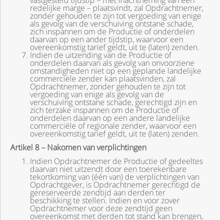
vastgesteld tijdstip – met inachtneming van een
redelijke marge – plaatsvindt, zal Opdrachtnemer,
zonder gehouden te zijn tot vergoeding van enige
als gevolg van de verschuiving ontstane schade,
zich inspannen om de Productie of onderdelen
daarvan op een ander tijdstip, waarvoor een
overeenkomstig tarief geldt, uit te (laten) zenden.
Indien de uitzending van de Productie of
onderdelen daarvan als gevolg van onvoorziene
omstandigheden niet op een geplande landelijke
commerciële zender kan plaatsvinden, zal
Opdrachtnemer, zonder gehouden te zijn tot
vergoeding van enige als gevolg van de
verschuiving ontstane schade, gerechtigd zijn en
zich terzake inspannen om de Productie of
onderdelen daarvan op een andere landelijke
commerciële of regionale zender, waarvoor een
overeenkomstig tarief geldt, uit te (laten) zenden.
Artikel 8 – Nakomen van verplichtingen
Indien Opdrachtnemer de Productie of gedeeltes
daarvan niet uitzendt door een toerekenbare
tekortkoming van (één van) de verplichtingen van
Opdrachtgever, is Opdrachtnemer gerechtigd de
gereserveerde zendtijd aan derden ter
beschikking te stellen. Indien en voor zover
Opdrachtnemer voor deze zendtijd geen
overeenkomst met derden tot stand kan brengen,