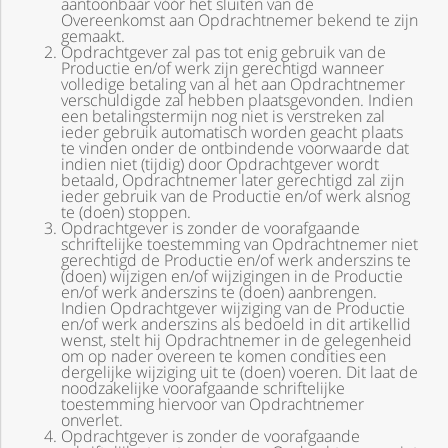
aantoonbaar vóór het sluiten van de
Overeenkomst aan Opdrachtnemer bekend te zijn
gemaakt.
Opdrachtgever zal pas tot enig gebruik van de
Productie en/of werk zijn gerechtigd wanneer
volledige betaling van al het aan Opdrachtnemer
verschuldigde zal hebben plaatsgevonden. Indien
een betalingstermijn nog niet is verstreken zal
ieder gebruik automatisch worden geacht plaats
te vinden onder de ontbindende voorwaarde dat
indien niet (tijdig) door Opdrachtgever wordt
betaald, Opdrachtnemer later gerechtigd zal zijn
ieder gebruik van de Productie en/of werk alsnog
te (doen) stoppen.
Opdrachtgever is zonder de voorafgaande
schriftelijke toestemming van Opdrachtnemer niet
gerechtigd de Productie en/of werk anderszins te
(doen) wijzigen en/of wijzigingen in de Productie
en/of werk anderszins te (doen) aanbrengen.
Indien Opdrachtgever wijziging van de Productie
en/of werk anderszins als bedoeld in dit artikellid
wenst, stelt hij Opdrachtnemer in de gelegenheid
om op nader overeen te komen condities een
dergelijke wijziging uit te (doen) voeren. Dit laat de
noodzakelijke voorafgaande schriftelijke
toestemming hiervoor van Opdrachtnemer
onverlet.
Opdrachtgever is zonder de voorafgaande