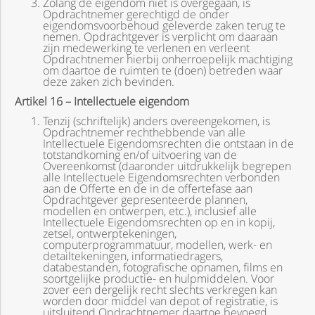
Zolang de eigendom niet is overgegaan, is
Opdrachtnemer gerechtigd de onder
eigendomsvoorbehoud geleverde zaken terug te
nemen. Opdrachtgever is verplicht om daaraan
zijn medewerking te verlenen en verleent
Opdrachtnemer hierbij onherroepelijk machtiging
om daartoe de ruimten te (doen) betreden waar
deze zaken zich bevinden.
Artikel 16 – Intellectuele eigendom
Tenzij (schriftelijk) anders overeengekomen, is
Opdrachtnemer rechthebbende van alle
Intellectuele Eigendomsrechten die ontstaan in de
totstandkoming en/of uitvoering van de
Overeenkomst (daaronder uitdrukkelijk begrepen
alle Intellectuele Eigendomsrechten verbonden
aan de Offerte en de in de offertefase aan
Opdrachtgever gepresenteerde plannen,
modellen en ontwerpen, etc.), inclusief alle
Intellectuele Eigendomsrechten op en in kopij,
zetsel, ontwerptekeningen,
computerprogrammatuur, modellen, werk- en
detailtekeningen, informatiedragers,
databestanden, fotografische opnamen, films en
soortgelijke productie- en hulpmiddelen. Voor
zover een dergelijk recht slechts verkregen kan
worden door middel van depot of registratie, is
uitsluitend Opdrachtnemer daartoe bevoegd.