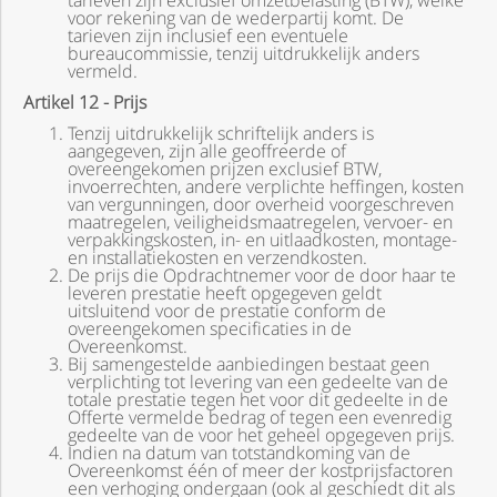
tarieven zijn exclusief omzetbelasting (BTW), welke
voor rekening van de wederpartij komt. De
tarieven zijn inclusief een eventuele
bureaucommissie, tenzij uitdrukkelijk anders
vermeld.
Artikel 12 - Prijs
Tenzij uitdrukkelijk schriftelijk anders is
aangegeven, zijn alle geoffreerde of
overeengekomen prijzen exclusief BTW,
invoerrechten, andere verplichte heffingen, kosten
van vergunningen, door overheid voorgeschreven
maatregelen, veiligheidsmaatregelen, vervoer- en
verpakkingskosten, in- en uitlaadkosten, montage-
en installatiekosten en verzendkosten.
De prijs die Opdrachtnemer voor de door haar te
leveren prestatie heeft opgegeven geldt
uitsluitend voor de prestatie conform de
overeengekomen specificaties in de
Overeenkomst.
Bij samengestelde aanbiedingen bestaat geen
verplichting tot levering van een gedeelte van de
totale prestatie tegen het voor dit gedeelte in de
Offerte vermelde bedrag of tegen een evenredig
gedeelte van de voor het geheel opgegeven prijs.
Indien na datum van totstandkoming van de
Overeenkomst één of meer der kostprijsfactoren
een verhoging ondergaan (ook al geschiedt dit als