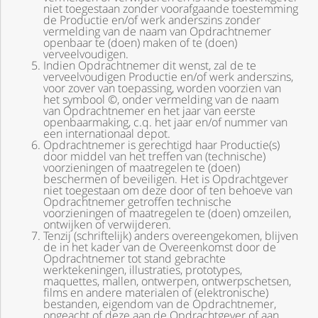
niet toegestaan zonder voorafgaande toestemming
de Productie en/of werk anderszins zonder
vermelding van de naam van Opdrachtnemer
openbaar te (doen) maken of te (doen)
verveelvoudigen.
Indien Opdrachtnemer dit wenst, zal de te
verveelvoudigen Productie en/of werk anderszins,
voor zover van toepassing, worden voorzien van
het symbool ©, onder vermelding van de naam
van Opdrachtnemer en het jaar van eerste
openbaarmaking, c.q. het jaar en/of nummer van
een internationaal depot.
Opdrachtnemer is gerechtigd haar Productie(s)
door middel van het treffen van (technische)
voorzieningen of maatregelen te (doen)
beschermen of beveiligen. Het is Opdrachtgever
niet toegestaan om deze door of ten behoeve van
Opdrachtnemer getroffen technische
voorzieningen of maatregelen te (doen) omzeilen,
ontwijken of verwijderen.
Tenzij (schriftelijk) anders overeengekomen, blijven
de in het kader van de Overeenkomst door de
Opdrachtnemer tot stand gebrachte
werktekeningen, illustraties, prototypes,
maquettes, mallen, ontwerpen, ontwerpschetsen,
films en andere materialen of (elektronische)
bestanden, eigendom van de Opdrachtnemer,
ongeacht of deze aan de Opdrachtgever of aan