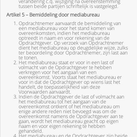
verandering c.q. wijziging na overeenstemming
tussen beide partijen schriftelijk is vastgelegd.
Artikel 5 – Bemiddeling door mediabureau
Opdrachtnemer aanvaardt de bemiddeling van
een mediabureau voor het stand komen van
overeenkomsten, indien het mediabureau
optreedt in naam en voor rekening van de
Opdrachtgever. Op verzoek van Opdrachtnemer
dient het mediabureau op deugdelijke wijze, zulks
ter beoordeling door Opdrachtnemer, zijn last aan
te tonen.
Het mediabureau staat er voor in een last of
volmacht van de Opdrachtgever te hebben
verkregen voor het aangaan van een
overeenkomst. Voorts staat het mediabureau er
voor in dat de Opdrachtgever op wiens last het
handelt, de toepasselijkheid van deze
Voorwaarden aanvaardt.
Indien de Opdrachtgever de last of volmacht aan
het mediabureau tot het aangaan van de
overeenkomst ontkent of het mediabureau om
enige andere reden niet bevoegd was om de
overeenkomst namens de Opdrachtgever aan te
gaan, wordt het mediabureau geacht op eigen
naam en voor eigen rekening te hebben
gehandeld.
Het mediabureau en de Opdrachtgever zijn beide