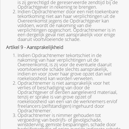
is zij gerechtigd de gereserveerde zendtijd bij de
Opdrachtgever in rekening te brengen.
Indien Opdrachtnemer door een niet-toekenbare
tekortkoming niet aan haar verplichtingen uit de
Overeenkomst jegens de Opdrachtgever kan
voldoen, wordt de nakoming van die
verplichtingen opgeschort. Opdrachtnemer is in
een dergelijk geval niet aansprakelijk voor enige
daaruit voortvloeiende schade.
Artikel 9 - Aansprakelijkheid
Indien Opdrachtnemer tekortschiet in de
nakoming van haar verplichtingen uit de
Overeenkomst, is zij voor de eventuele daaruit
voortvloeiende schade slechts aansprakelijk,
indien en voor zover haar grove opzet dan wel
roekeloosheid kan worden verweten.
Opdrachtnemer is niet aansprakelijk voor het
verlies of beschadiging van door de
Opdrachtgever of derden aangeleverd materiaal,
tenzij er sprake is van grove opzet of
roekeloosheid van een van de werknemers en/of
freelancers (zelfstandigen) ingehuurd door
Opdrachtnemer.
Opdrachtnemer is nimmer gehouden tot
vergoeding van bedrijfs- of gevolgschade,
winstderving, gemiste besparingen, schade door