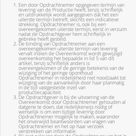
Een door Opdrachtnemer opgegeven termijn van
levering van de Productie heeft, tenzij schriftelijk
en uitdrukkelijk wordt aangegeven dat het een
uiterste termijn betreft, slechts een indicatieve
strekking. Opdrachtnemer is, ook bij een
overeengekomen uiterste termijn, eerst in verzuim
nadat de Opdrachtgever hem schriftelijk in
gebreke heeft gesteld.
De binding van Opdrachtnemer aan een
overeengekomen uiterste termijn van levering
vervalt indien de Overeenkomst wordt gewijzigd
overeenkomstig het bepaalde in lid 5 van dit
artikel, tenzij schriftelijk anders is
overeengekomen of de geringe betekenis van de
wijziging of het geringe oponthoud
Opdrachtnemer in redelijkheid niet noodzaakt tot
wijziging van de aanvankelijk door haar planmatig
in de tijd vastgestelde inzet van
productiecapaciteit.
De Opdrachtgever is bij de uitvoering van de
Overeenkomst door Opdrachtnemer gehouden al
datgene te doen, dat redelijkerwijs nodig of
wenselijk is om een tijdige levering door
Opdrachtnemer mogelijk te maken, waaronder
het onverwijld beantwoorden van vragen van
Opdrachtnemer en het op haar verzoek
verstrekken van informatie.