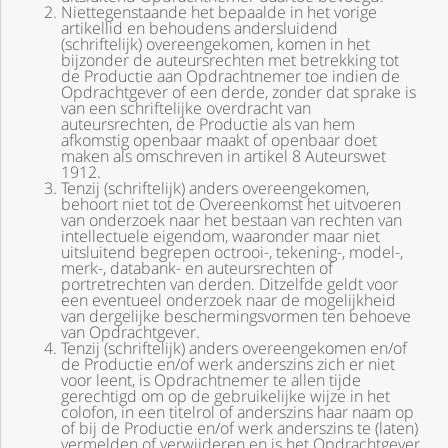
Niettegenstaande het bepaalde in het vorige
artikellid en behoudens andersluidend
(schriftelijk) overeengekomen, komen in het
bijzonder de auteursrechten met betrekking tot
de Productie aan Opdrachtnemer toe indien de
Opdrachtgever of een derde, zonder dat sprake is
van een schriftelijke overdracht van
auteursrechten, de Productie als van hem
afkomstig openbaar maakt of openbaar doet
maken als omschreven in artikel 8 Auteurswet
1912.
Tenzij (schriftelijk) anders overeengekomen,
behoort niet tot de Overeenkomst het uitvoeren
van onderzoek naar het bestaan van rechten van
intellectuele eigendom, waaronder maar niet
uitsluitend begrepen octrooi-, tekening-, model-,
merk-, databank- en auteursrechten of
portretrechten van derden. Ditzelfde geldt voor
een eventueel onderzoek naar de mogelijkheid
van dergelijke beschermingsvormen ten behoeve
van Opdrachtgever.
Tenzij (schriftelijk) anders overeengekomen en/of
de Productie en/of werk anderszins zich er niet
voor leent, is Opdrachtnemer te allen tijde
gerechtigd om op de gebruikelijke wijze in het
colofon, in een titelrol of anderszins haar naam op
of bij de Productie en/of werk anderszins te (laten)
vermelden of verwijderen en is het Opdrachtgever